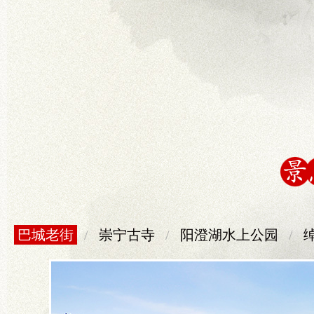
巴城老街
/
崇宁古寺
/
阳澄湖水上公园
/