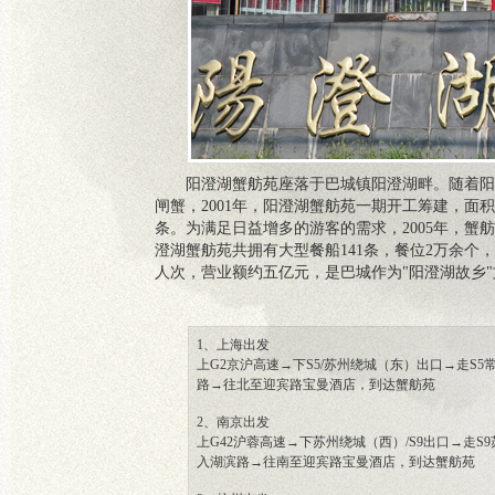
阳澄湖蟹舫苑座落于巴城镇阳澄湖畔。随着阳
闸蟹，2001年，阳澄湖蟹舫苑一期开工筹建，面积
条。为满足日益增多的游客的需求，2005年，蟹舫
澄湖蟹舫苑共拥有大型餐船141条，餐位2万余个
人次，营业额约五亿元，是巴城作为"阳澄湖故乡"
1、上海出发
上G2京沪高速→下S5/苏州绕城（东）出口→走S
路→往北至迎宾路宝曼酒店，到达蟹舫苑
2、南京出发
上G42沪蓉高速→下苏州绕城（西）/S9出口→走
入湖滨路→往南至迎宾路宝曼酒店，到达蟹舫苑