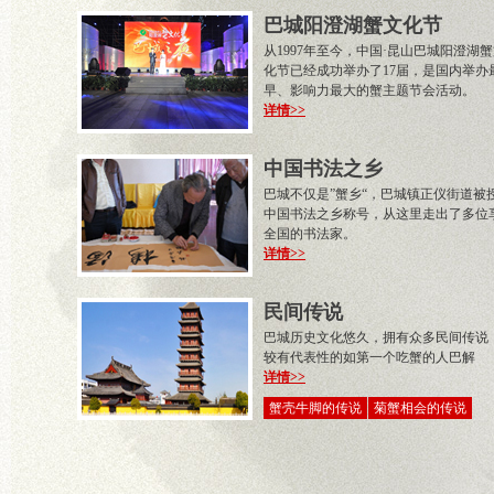
巴城阳澄湖蟹文化节
从1997年至今，中国·昆山巴城阳澄湖
化节已经成功举办了17届，是国内举办
早、影响力最大的蟹主题节会活动。
详情>>
中国书法之乡
巴城不仅是”蟹乡“，巴城镇正仪街道被
中国书法之乡称号，从这里走出了多位
全国的书法家。
详情>>
民间传说
巴城历史文化悠久，拥有众多民间传说
较有代表性的如第一个吃蟹的人巴解
详情>>
蟹壳牛脚的传说
菊蟹相会的传说