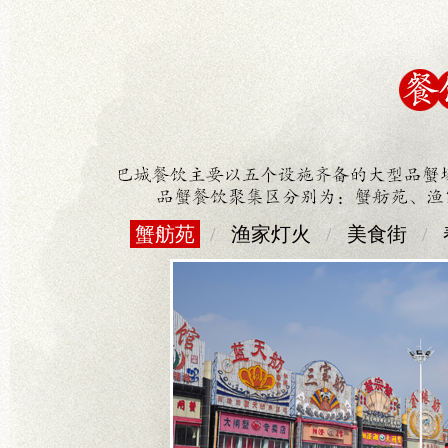
蟹舫苑
/
渔家灯火
/
美食街
/