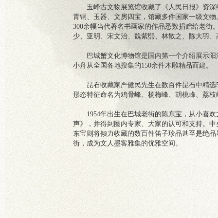
玉峰古文物展览馆收藏了《人民日报》资深
青铜、玉器、文房四宝，馆藏多件国家一级文物
300余幅当代著名书画家的作品悉数捐赠给老
少、亚明、宋文治、魏紫熙、林散之、陈大羽、
巴城蟹文化博物馆是国内第一个介绍展示阳
小舟从全国各地搜集的150余件木雕精品而建。
昆石收藏家严健民先生在数百件昆石中精选5
形态特征命名为鸡骨峰、杨梅峰、胡桃峰、荔枝
1954年出生在巴城老街的陈东宝，从小喜
声》，并得到圈内专家、大家的认可和支持。中
东宝则将倾力收藏的数百件笛子珍品甚至是绝品
街，成为文人墨客雅集的优雅空间。