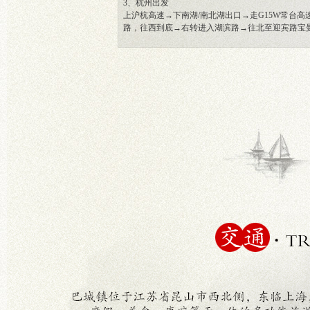
3、杭州出发
上沪杭高速→下南湖/南北湖出口→走G15W常台高
路，往西到底→右转进入湖滨路→往北至迎宾路宝